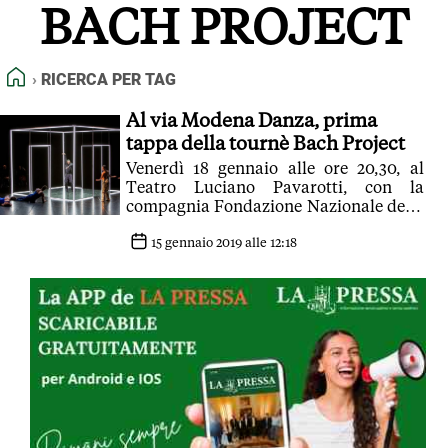
BACH PROJECT
FEED RSS
MAPPA DEL SITO
HOME
RICERCA PER TAG
NORMATIVE DEONTOLOGICHE
TERMINI e CONDIZIONI
Al via Modena Danza, prima
tappa della tournè Bach Project
Venerdì 18 gennaio alle ore 20,30, al
Teatro Luciano Pavarotti, con la
compagnia Fondazione Nazionale della
Danza - Aterballetto
15 gennaio 2019 alle 12:18