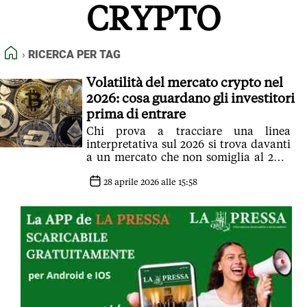
CRYPTO
FEED RSS
MAPPA DEL SITO
HOME
RICERCA PER TAG
NORMATIVE DEONTOLOGICHE
TERMINI e CONDIZIONI
Volatilità del mercato crypto nel
2026: cosa guardano gli investitori
prima di entrare
Chi prova a tracciare una linea
interpretativa sul 2026 si trova davanti
a un mercato che non somiglia al 2021
né al 2022
28 aprile 2026 alle 15:58