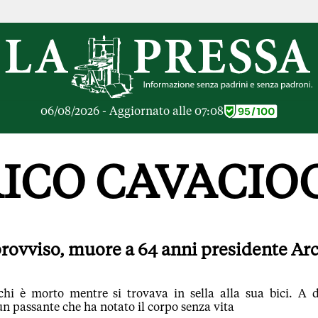
RICHE
OPINIONI
e Libere
Lettere al Direttore
ier Inceneritore
Parola d'Autore
io alle Imprese
Le Vignette di Parid
06/08/2026 - Aggiornato alle 07:08
ier Cave
Il Galeotto
ra di
Senza Memoria
anto del giorno
Il Punto
ICO CAVACIO
ologie
Cronache Pandemic
igli di investimento
Tutte le Opinioni
e le Rubriche
ARTICOLI PIU LE
Articoli
ovviso, muore a 64 anni presidente Arc
Opinioni
Rubriche
Tutti gli Articoli
hi è morto mentre si trovava in sella alla sua bici. A 
 un passante che ha notato il corpo senza vita