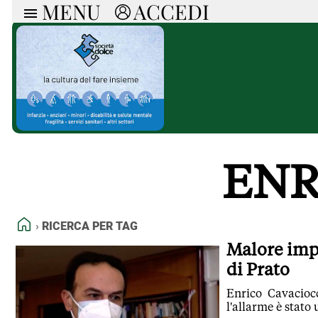
MENU
ACCEDI
ARTICOLI
RUB
Ricerca
Politica
Ruot
Economia
Doss
Società
Spaz
La Nera
Doss
Che Cultura
A cu
Pressa Tube
Il S
ENR
Sport
Necr
La Provincia
Cons
Mondo
Tutt
Italia
HOME
RICERCA PER TAG
Tutti gli Articoli
Malore impr
di Prato
Enrico Cavaciocc
l'allarme è stato