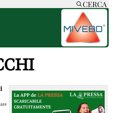
CERCA
HOME
CERCA
ACCEDI o REGISTRATI
CONTATTI
e
CON NOI
SOSTIENI LA PRESSA
CCHI
CONOSCI LA PRESSA
he
COOKIE POLICY
PRIVACY POLICY
TTI
FEED RSS
i
MAPPA DEL SITO
NORMATIVE
dare
DEONTOLOGICHE