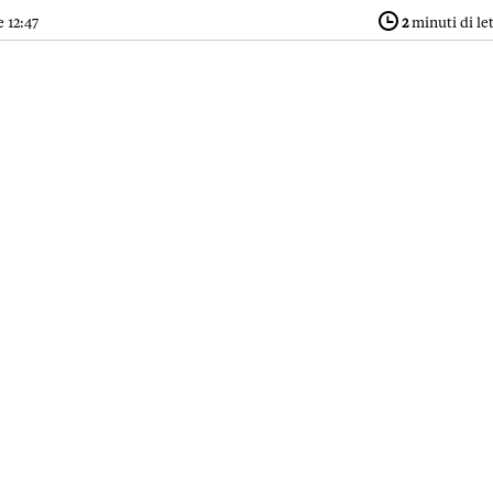
 12:47
2
minuti di le