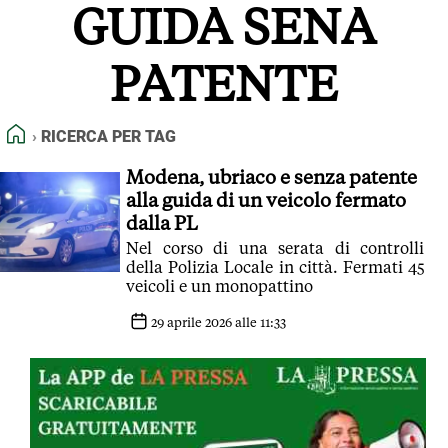
GUIDA SENA
FEED RSS
MAPPA DEL SITO
PATENTE
NORMATIVE DEONTOLOGICHE
TERMINI e CONDIZIONI
HOME
RICERCA PER TAG
Modena, ubriaco e senza patente
alla guida di un veicolo fermato
dalla PL
Nel corso di una serata di controlli
della Polizia Locale in città. Fermati 45
veicoli e un monopattino
29 aprile 2026 alle 11:33