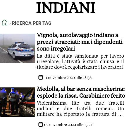
INDIANI
FEED RSS
MAPPA DEL SITO
HOME
RICERCA PER TAG
NORMATIVE DEONTOLOGICHE
TERMINI e CONDIZIONI
Vignola, autolavaggio indiano a
prezzi stracciati: ma i dipendenti
sono irregolari
La ditta è stata sanzionata per lavoro
irregolare, l'attività è stata chiusa e il
titolare dovrà regolarizzare i lavoratori
11 novembre 2020 alle 18:36
Medolla, al bar senza mascherina:
esplode la rissa. Carabiniere ferito
Violentissima lite tra due fratelli
indiani e due fratelli romeni. Un
militare ha riportato la frattura di un
braccio
02 novembre 2020 alle 13:27