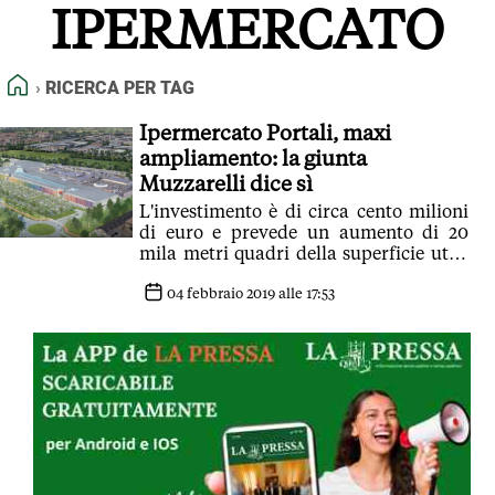
IPERMERCATO
FEED RSS
MAPPA DEL SITO
HOME
RICERCA PER TAG
NORMATIVE DEONTOLOGICHE
TERMINI e CONDIZIONI
Ipermercato Portali, maxi
ampliamento: la giunta
Muzzarelli dice sì
L'investimento è di circa cento milioni
di euro e prevede un aumento di 20
mila metri quadri della superficie utile
con 15 mila quadri di superficie di
vendita
04 febbraio 2019 alle 17:53