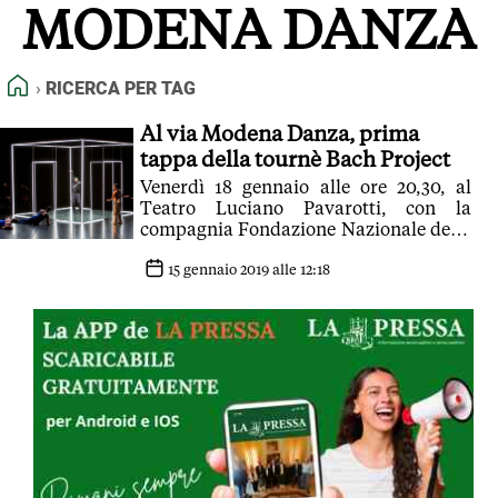
MODENA DANZA
FEED RSS
MAPPA DEL SITO
HOME
RICERCA PER TAG
NORMATIVE DEONTOLOGICHE
TERMINI e CONDIZIONI
Al via Modena Danza, prima
tappa della tournè Bach Project
Venerdì 18 gennaio alle ore 20,30, al
Teatro Luciano Pavarotti, con la
compagnia Fondazione Nazionale della
Danza - Aterballetto
15 gennaio 2019 alle 12:18