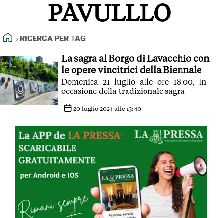
PAVULLLO
FEED RSS
MAPPA DEL SITO
HOME
RICERCA PER TAG
NORMATIVE DEONTOLOGICHE
TERMINI e CONDIZIONI
La sagra al Borgo di Lavacchio con
le opere vincitrici della Biennale
Domenica 21 luglio alle ore 18.00, in
occasione della tradizionale sagra
20 luglio 2024 alle 13:40