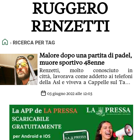
RUGGERO
FEED RSS
MAPPA DEL SITO
RENZETTI
NORMATIVE DEONTOLOGICHE
TERMINI e CONDIZIONI
HOME
RICERCA PER TAG
Malore dopo una partita di padel,
muore sportivo 48enne
Renzetti, molto conosciuto in
città, lavorava come addetto ai telefoni
della Asl e viveva a Cappelle sul Tavo:
la tragedia è avvenuta ieri
03 giugno 2022 alle 12:03