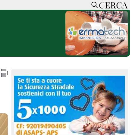
CERCA
HOME
CERCA
ACCEDI o REGISTRATI
CONTATTI
e
CON NOI
SOSTIENI LA PRESSA
CONOSCI LA PRESSA
he
COOKIE POLICY
PRIVACY POLICY
TTI
FEED RSS
MAPPA DEL SITO
NORMATIVE
DEONTOLOGICHE