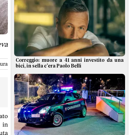
eva
Correggio: muore a 41 anni investito da una
tura
bici, in sella c'era Paolo Belli
ato
 in
uta