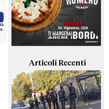
ità
o.
Articoli Recenti