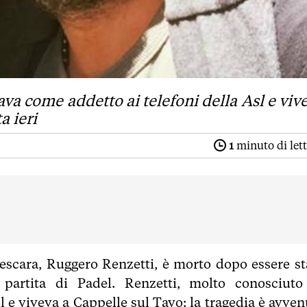
ava come addetto ai telefoni della Asl e viv
a ieri
1
minuto di let
escara, Ruggero Renzetti, è morto dopo essere st
artita di Padel. Renzetti, molto conosciuto
sl e viveva a Cappelle sul Tavo: la tragedia è avven