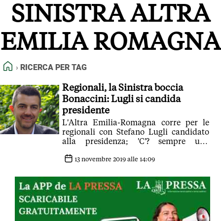
SINISTRA ALTRA
FEED RSS
MAPPA DEL SITO
EMILIA ROMAGNA
NORMATIVE DEONTOLOGICHE
TERMINI e CONDIZIONI
HOME
RICERCA PER TAG
Regionali, la Sinistra boccia
Bonaccini: Lugli si candida
presidente
L'Altra Emilia-Romagna corre per le
regionali con Stefano Lugli candidato
alla presidenza; 'C'? sempre una
alternativa a questo Pd'
13 novembre 2019 alle 14:09