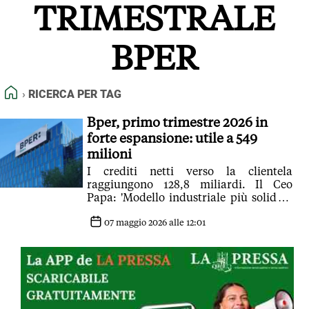
TRIMESTRALE
FEED RSS
MAPPA DEL SITO
BPER
NORMATIVE DEONTOLOGICHE
TERMINI e CONDIZIONI
HOME
RICERCA PER TAG
Bper, primo trimestre 2026 in
forte espansione: utile a 549
milioni
I crediti netti verso la clientela
raggiungono 128,8 miliardi. Il Ceo
Papa: 'Modello industriale più solido e
distintivo'
07 maggio 2026 alle 12:01