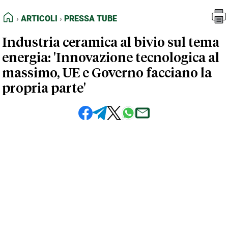
FEED RSS
Articoli
Pressa Tube
HOME
ARTICOLI
PRESSA TUBE
MAPPA DEL SITO
Industria ceramica al bivio sul tema
NORMATIVE DEONTOLOGICHE
energia: 'Innovazione tecnologica al
TERMINI e CONDIZIONI
massimo, UE e Governo facciano la
propria parte'