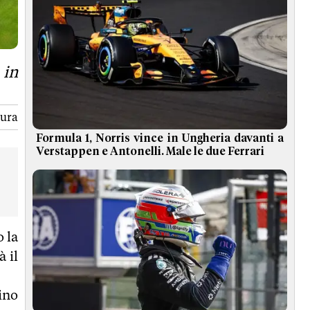
 in
tura
Formula 1, Norris vince in Ungheria davanti a
Verstappen e Antonelli. Male le due Ferrari
o la
à il
ino