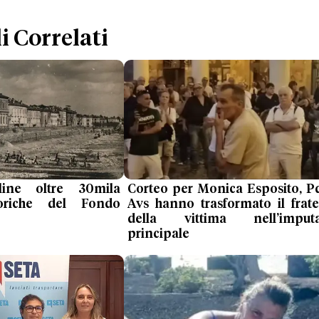
i Correlati
ine oltre 30mila
Corteo per Monica Esposito, P
toriche del Fondo
Avs hanno trasformato il frate
della vittima nell’imputa
principale