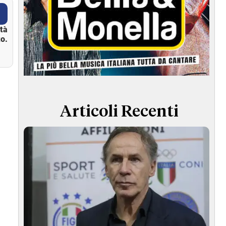
ità
o.
Articoli Recenti