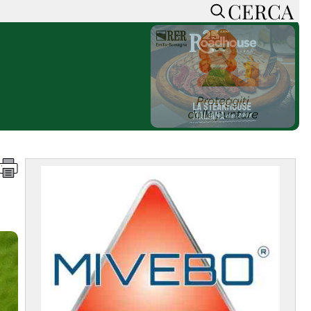
CERCA
HOME
CERCA
ACCEDI o REGISTRATI
CONTATTI
e
CON NOI
SOSTIENI LA PRESSA
CONOSCI LA PRESSA
he
COOKIE POLICY
PRIVACY POLICY
TTI
FEED RSS
MAPPA DEL SITO
NORMATIVE
DEONTOLOGICHE