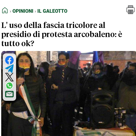
FEED RSS
Opinioni
Il Galeotto
HOME
OPINIONI
IL GALEOTTO
MAPPA DEL SITO
L' uso della fascia tricolore al
NORMATIVE DEONTOLOGICHE
presidio di protesta arcobaleno: è
TERMINI e CONDIZIONI
tutto ok?