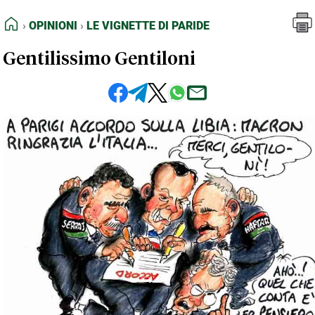
FEED RSS
Opinioni
Le Vignette di Paride
HOME
OPINIONI
LE VIGNETTE DI PARIDE
MAPPA DEL SITO
Gentilissimo Gentiloni
NORMATIVE DEONTOLOGICHE
TERMINI e CONDIZIONI