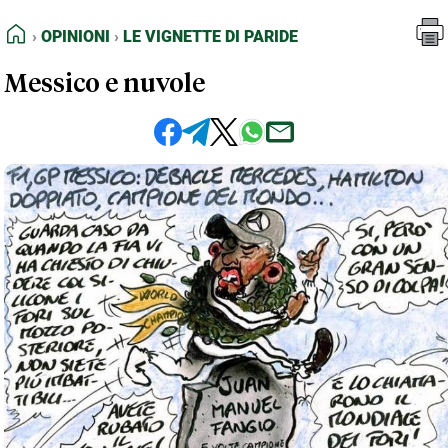
FEED RSS
Opinioni
Le Vignette di Paride
HOME
OPINIONI
LE VIGNETTE DI PARIDE
MAPPA DEL SITO
Messico e nuvole
NORMATIVE DEONTOLOGICHE
TERMINI e CONDIZIONI