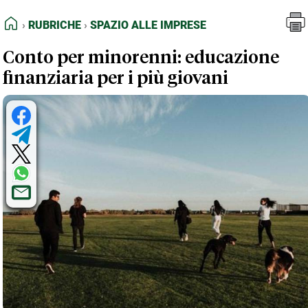
FEED RSS
Rubriche
Spazio alle Imprese
HOME
RUBRICHE
SPAZIO ALLE IMPRESE
MAPPA DEL SITO
Conto per minorenni: educazione
NORMATIVE DEONTOLOGICHE
finanziaria per i più giovani
TERMINI e CONDIZIONI