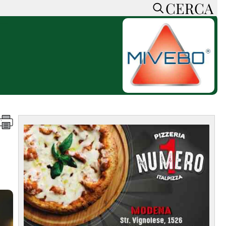
CERCA
HOME
CERCA
ACCEDI o REGISTRATI
CONTATTI
e
CON NOI
SOSTIENI LA PRESSA
CONOSCI LA PRESSA
he
COOKIE POLICY
PRIVACY POLICY
TTI
FEED RSS
MAPPA DEL SITO
NORMATIVE
DEONTOLOGICHE