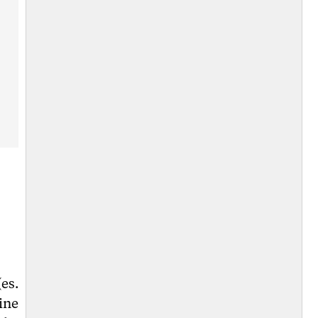
es.
ine