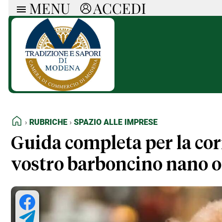
MENU
ACCEDI
ARTICOLI
RUB
Ricerca
Politica
Ruot
Economia
Doss
Società
Spaz
La Nera
Doss
Che Cultura
A cu
Pressa Tube
Il S
Sport
Necr
HOME
RUBRICHE
SPAZIO ALLE IMPRESE
La Provincia
Cons
Mondo
Tutt
Guida completa per la corr
Italia
vostro barboncino nano o
Tutti gli Articoli