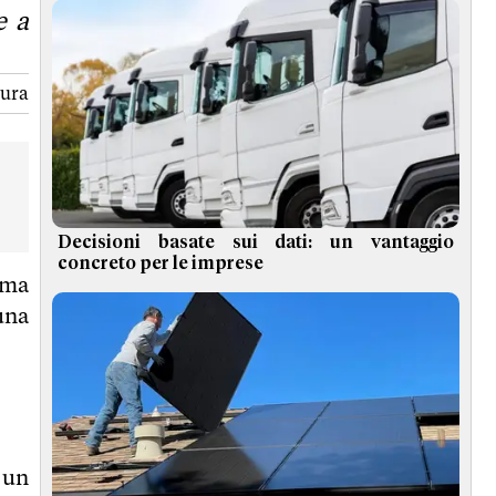
e a
tura
Decisioni basate sui dati: un vantaggio
concreto per le imprese
 ma
una
 un