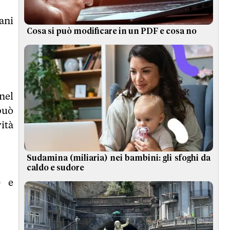
ani
Cosa si può modificare in un PDF e cosa no
nel
può
vità
Sudamina (miliaria) nei bambini: gli sfoghi da
caldo e sudore
) e