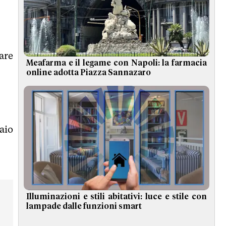
are
Meafarma e il legame con Napoli: la farmacia
online adotta Piazza Sannazaro
aio
Illuminazioni e stili abitativi: luce e stile con
lampade dalle funzioni smart