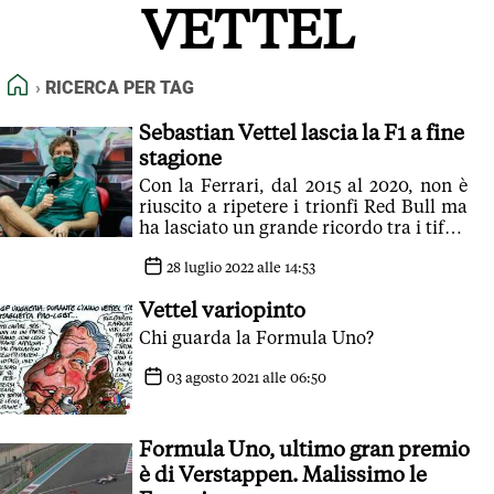
VETTEL
FEED RSS
MAPPA DEL SITO
HOME
RICERCA PER TAG
NORMATIVE DEONTOLOGICHE
TERMINI e CONDIZIONI
Sebastian Vettel lascia la F1 a fine
stagione
Con la Ferrari, dal 2015 al 2020, non è
riuscito a ripetere i trionfi Red Bull ma
ha lasciato un grande ricordo tra i tifosi
del team Maranello
28 luglio 2022 alle 14:53
Vettel variopinto
Chi guarda la Formula Uno?
03 agosto 2021 alle 06:50
Formula Uno, ultimo gran premio
è di Verstappen. Malissimo le