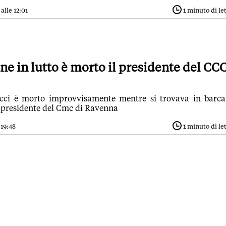
lle 12:01
1
minuto di le
e in lutto è morto il presidente del CCC
ci è morto improvvisamente mentre si trovava in barca
i presidente del Cmc di Ravenna
 19:48
1
minuto di le