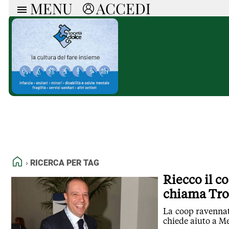
MENU
ACCEDI
ARTICOLI
RUB
Ricerca
Politica
Ruot
Economia
Doss
Società
Spaz
La Nera
Doss
Che Cultura
A cu
Pressa Tube
Il S
Sport
Necr
La Provincia
Cons
Mondo
Tutt
Italia
HOME
RICERCA PER TAG
Tutti gli Articoli
Riecco il c
chiama Tr
La coop ravennate
chiede aiuto a M