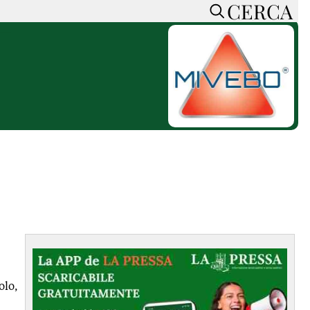
CERCA
HOME
CERCA
ACCEDI o REGISTRATI
CONTATTI
e
CON NOI
SOSTIENI LA PRESSA
CONOSCI LA PRESSA
he
COOKIE POLICY
PRIVACY POLICY
TTI
FEED RSS
MAPPA DEL SITO
NORMATIVE
olo,
DEONTOLOGICHE