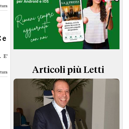
TERMINI e CONDIZIONI
ttura
 e
. E'
Articoli più Letti
ttura