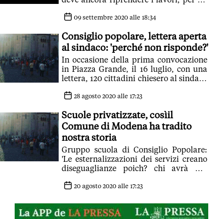
messaggio alla politica: 'Ascoltate il
popolo'
09 settembre 2020 alle 18:34
Consiglio popolare, lettera aperta
al sindaco: 'perché non risponde?'
In occasione della prima convocazione
in Piazza Grande, il 16 luglio, con una
lettera, 120 cittadini chiesero al sindaco
un incontro. Ad oggi nessuna risposta
28 agosto 2020 alle 17:23
Scuole privatizzate, cosìil
Comune di Modena ha tradito
nostra storia
Gruppo scuola di Consiglio Popolare:
'Le esternalizzazioni dei servizi creano
diseguaglianze poich? chi avrà più
risorse economiche potrà scegliere i
servizi migliori'
20 agosto 2020 alle 17:23