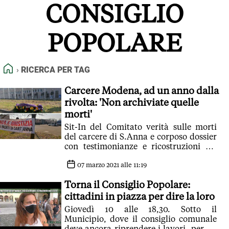
CONSIGLIO
FEED RSS
MAPPA DEL SITO
POPOLARE
NORMATIVE DEONTOLOGICHE
TERMINI e CONDIZIONI
HOME
RICERCA PER TAG
Carcere Modena, ad un anno dalla
rivolta: 'Non archiviate quelle
morti'
Sit-In del Comitato verità sulle morti
del carcere di S.Anna e corposo dossier
con testimonianze e ricostruzioni sui
fatti che ne seguirono
07 marzo 2021 alle 11:19
Torna il Consiglio Popolare:
cittadini in piazza per dire la loro
Giovedì 10 alle 18,30. Sotto il
Municipio, dove il consiglio comunale
deve ancora riprendere i lavori, per un