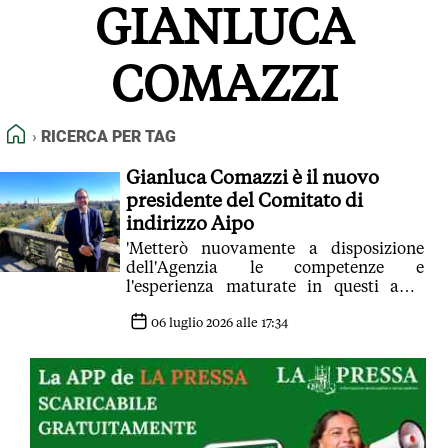
GIANLUCA
FEED RSS
MAPPA DEL SITO
COMAZZI
NORMATIVE DEONTOLOGICHE
TERMINI e CONDIZIONI
HOME
RICERCA PER TAG
Gianluca Comazzi è il nuovo
presidente del Comitato di
indirizzo Aipo
'Metterò nuovamente a disposizione
dell'Agenzia le competenze e
l'esperienza maturate in questi anni
nella tutela del territorio e nella difesa
del suolo'
06 luglio 2026 alle 17:34