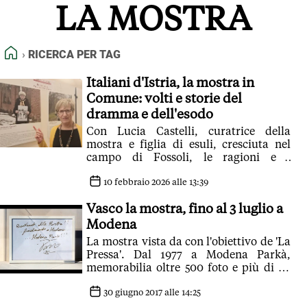
LA MOSTRA
FEED RSS
MAPPA DEL SITO
HOME
RICERCA PER TAG
NORMATIVE DEONTOLOGICHE
TERMINI e CONDIZIONI
Italiani d'Istria, la mostra in
Comune: volti e storie del
dramma e dell'esodo
Con Lucia Castelli, curatrice della
mostra e figlia di esuli, cresciuta nel
campo di Fossoli, le ragioni e i
contenuti di una mostra fatta di volti e
di storie
10 febbraio 2026 alle 13:39
Vasco la mostra, fino al 3 luglio a
Modena
La mostra vista da con l'obiettivo de 'La
Pressa'. Dal 1977 a Modena Parkà,
memorabilia oltre 500 foto e più di 20
ore di video anche 3D
30 giugno 2017 alle 14:25