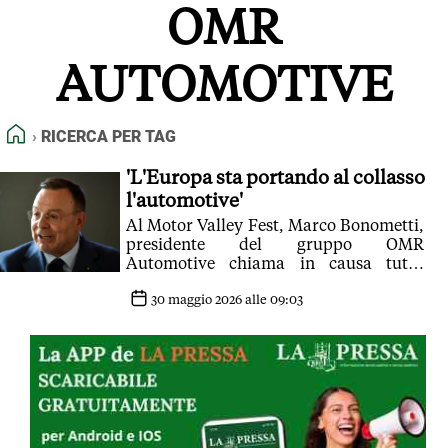
OMR
FEED RSS
MAPPA DEL SITO
AUTOMOTIVE
NORMATIVE DEONTOLOGICHE
TERMINI e CONDIZIONI
HOME
RICERCA PER TAG
'L'Europa sta portando al collasso
l'automotive'
Al Motor Valley Fest, Marco Bonometti,
presidente del gruppo OMR
Automotive chiama in causa tutti,
cittadini compresi, vittime delle loro
scelte
30 maggio 2026 alle 09:03