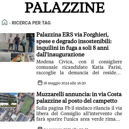
PALAZZINE
FEED RSS
MAPPA DEL SITO
HOME
RICERCA PER TAG
NORMATIVE DEONTOLOGICHE
TERMINI e CONDIZIONI
Palazzina ERS via Forghieri,
spese e degrado insostenibili:
inquilini in fuga a soli 8 anni
dall'inaugurazione
Modena Civica, con il consigliere
comunale ricandidato Katia Parisi,
raccoglie la denuncia dei residenti
dell'edificio con 25 alloggi a edilizia
residenziali sociale realizzati dal
18 maggio 2024 alle 16:30
Comune. Mancate manutenzioni,
Muzzarelli annuncia: in via Costa
problemi agli impianti e strutturali
hanno portato case green a
palazzine al posto del campetto
trasformarsi nel loro contrario. Il
Sulla pagina Fb il sindaco rilancia il via
Consigliere: 'Vicini ai residenti.
libera del Consiglio all'intervento che
Affronteremo per risolvere il problema'
farà sparire l'unica area verde rimasta
nella zona. Confinante con un'area ex