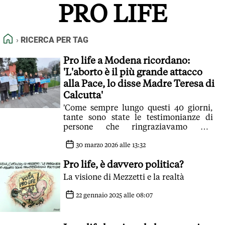
PRO LIFE
FEED RSS
MAPPA DEL SITO
HOME
RICERCA PER TAG
NORMATIVE DEONTOLOGICHE
TERMINI e CONDIZIONI
Pro life a Modena ricordano:
'L'aborto è il più grande attacco
alla Pace, lo disse Madre Teresa di
Calcutta'
'Come sempre lungo questi 40 giorni,
tante sono state le testimonianze di
persone che ringraziavamo per
l'iniziativa e di altre invece che ci
attaccavano'
30 marzo 2026 alle 13:32
Pro life, è davvero politica?
La visione di Mezzetti e la realtà
22 gennaio 2025 alle 08:07