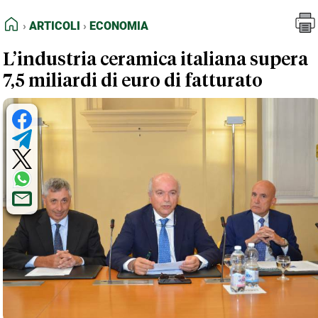
FEED RSS
Articoli
Economia
HOME
ARTICOLI
ECONOMIA
MAPPA DEL SITO
L’industria ceramica italiana supera
NORMATIVE DEONTOLOGICHE
7,5 miliardi di euro di fatturato
TERMINI e CONDIZIONI