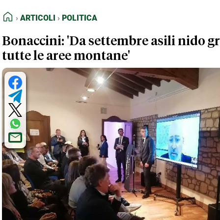
FEED RSS
Articoli
Politica
HOME
ARTICOLI
POLITICA
MAPPA DEL SITO
Bonaccini: 'Da settembre asili nido gr
NORMATIVE DEONTOLOGICHE
tutte le aree montane'
TERMINI e CONDIZIONI