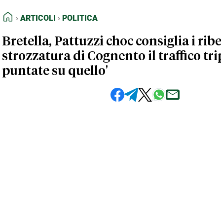
FEED RSS
Articoli
Politica
HOME
ARTICOLI
POLITICA
MAPPA DEL SITO
Bretella, Pattuzzi choc consiglia i ribel
NORMATIVE DEONTOLOGICHE
strozzatura di Cognento il traffico tri
TERMINI e CONDIZIONI
puntate su quello'