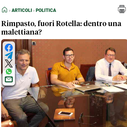
FEED RSS
Articoli
Politica
HOME
ARTICOLI
POLITICA
MAPPA DEL SITO
Rimpasto, fuori Rotella: dentro una
NORMATIVE DEONTOLOGICHE
malettiana?
TERMINI e CONDIZIONI