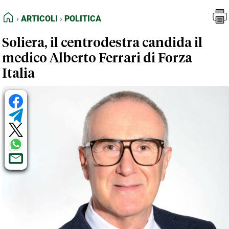
FEED RSS
Articoli
Politica
HOME
ARTICOLI
POLITICA
MAPPA DEL SITO
Soliera, il centrodestra candida il
NORMATIVE DEONTOLOGICHE
medico Alberto Ferrari di Forza
TERMINI e CONDIZIONI
Italia