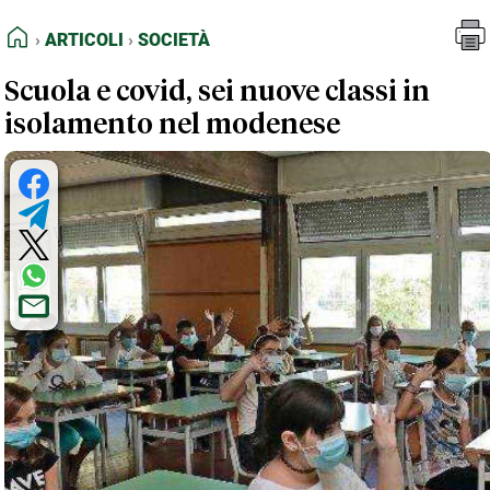
FEED RSS
Articoli
Società
HOME
ARTICOLI
SOCIETÀ
MAPPA DEL SITO
Scuola e covid, sei nuove classi in
NORMATIVE DEONTOLOGICHE
isolamento nel modenese
TERMINI e CONDIZIONI