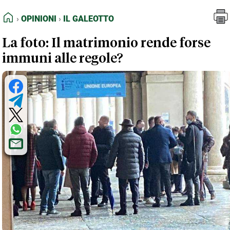
FEED RSS
Opinioni
Il Galeotto
HOME
OPINIONI
IL GALEOTTO
MAPPA DEL SITO
La foto: Il matrimonio rende forse
NORMATIVE DEONTOLOGICHE
immuni alle regole?
TERMINI e CONDIZIONI