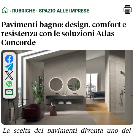
FEED RSS
Rubriche
Spazio alle Imprese
HOME
RUBRICHE
SPAZIO ALLE IMPRESE
MAPPA DEL SITO
Pavimenti bagno: design, comfort e
NORMATIVE DEONTOLOGICHE
resistenza con le soluzioni Atlas
TERMINI e CONDIZIONI
Concorde
La scelta dei pavimenti diventa uno dei