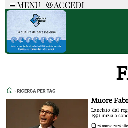
MENU
ACCEDI
ARTICOLI
RUB
Ricerca
Politica
Ruot
Economia
Doss
Società
Spaz
La Nera
Doss
Che Cultura
A cu
Pressa Tube
Il S
F
Sport
Necr
La Provincia
Cons
Mondo
Tutt
Italia
HOME
RICERCA PER TAG
Tutti gli Articoli
Muore Fabri
Lanciato dal re
1991 inizia a co
26 marzo 2026 alle