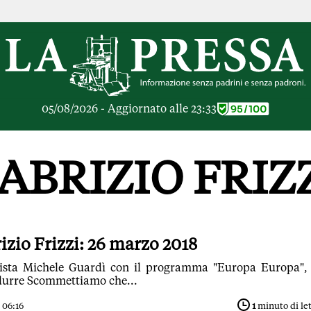
RICHE
OPINIONI
e Libere
Lettere al Direttore
ier Inceneritore
Parola d'Autore
io alle Imprese
Le Vignette di Parid
05/08/2026 - Aggiornato alle 23:33
ier Cave
Il Galeotto
ra di
Senza Memoria
anto del giorno
Il Punto
ABRIZIO FRIZ
ologie
Cronache Pandemic
igli di investimento
Tutte le Opinioni
e le Rubriche
ARTICOLI PIU LE
Articoli
zio Frizzi: 26 marzo 2018
Opinioni
gista Michele Guardì con il programma "Europa Europa",
Rubriche
ndurre Scommettiamo che...
Tutti gli Articoli
 06:16
1
minuto di le