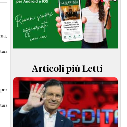
TERMINI e CONDIZIONI
oma,
ttura
Articoli più Letti
 per
ttura