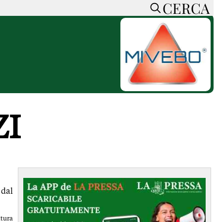
CERCA
HOME
CERCA
ACCEDI o REGISTRATI
CONTATTI
e
CON NOI
SOSTIENI LA PRESSA
ZI
CONOSCI LA PRESSA
he
COOKIE POLICY
PRIVACY POLICY
TTI
FEED RSS
MAPPA DEL SITO
 dal
NORMATIVE
DEONTOLOGICHE
ttura