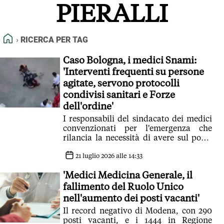
PIERALLI
FEED RSS
MAPPA DEL SITO
HOME
RICERCA PER TAG
NORMATIVE DEONTOLOGICHE
TERMINI e CONDIZIONI
Caso Bologna, i medici Snami:
'Interventi frequenti su persone
agitate, servono protocolli
condivisi sanitari e Forze
dell'ordine'
I responsabili del sindacato dei medici
convenzionati per l'emergenza che
rilancia la necessità di avere sul posto
team sanitari con medico
21 luglio 2026 alle 14:33
'Medici Medicina Generale, il
fallimento del Ruolo Unico
nell'aumento dei posti vacanti'
Il record negativo di Modena, con 290
posti vacanti, e i 1444 in Regione