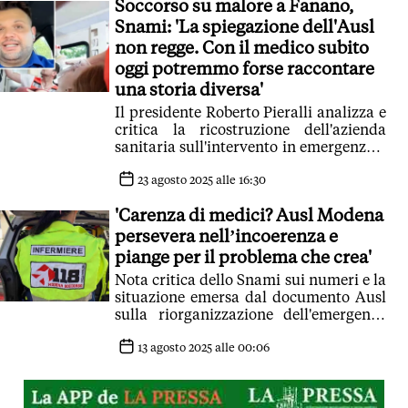
Soccorso su malore a Fanano,
Snami: 'La spiegazione dell'Ausl
non regge. Con il medico subito
oggi potremmo forse raccontare
una storia diversa'
Il presidente Roberto Pieralli analizza e
critica la ricostruzione dell'azienda
sanitaria sull'intervento in emergenza a
Trentino di Fanano: 'Ribadiamo che un
solo infermiere non può bastare, e le
23 agosto 2025 alle 16:30
ragioni per giustificarlo non sono
'Carenza di medici? Ausl Modena
corrette'
persevera nell’incoerenza e
piange per il problema che crea'
Nota critica dello Snami sui numeri e la
situazione emersa dal documento Ausl
sulla riorganizzazione dell'emergenza
urgenza
13 agosto 2025 alle 00:06