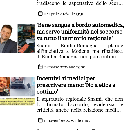
tradiscono le aspettative dello scorso
anno. Snami: 'La riforma che doveva
garantire più attrattività, in realtà
02 aprile 2026 alle 13:31
allontana'
'Bene sangue a bordo automedica,
ma serve uniformità nel soccorso
su tutto il territorio regionale'
Snami Emilia-Romagna plaude
all'iniziativa a Modena ma ribadisce:
'L’Emilia-Romagna non può continuare
ad avere livelli di risposta diversi da
provincia a provincia'. E rilancia il
28 marzo 2026 alle 23:00
mezzo avanzato sia con medico che
Incentivi ai medici per
infermiere a bordo
prescrivere meno: 'No a etica a
cottimo'
Il segretario regionale Snami, che non
ha firmato l'accordo, evidenzia le
criticità anche nella relazione medico-
paziente
11 novembre 2025 alle 11:43