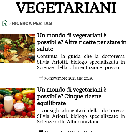
VEGETARIANI
FEED RSS
MAPPA DEL SITO
HOME
RICERCA PER TAG
NORMATIVE DEONTOLOGICHE
TERMINI e CONDIZIONI
Un mondo di vegetariani è
possibile? Altre ricette per stare in
salute
Continua la guida che la dottoressa
Silvia Ariotti, biologo specializzata in
Scienze della alimentazione presso il
Poliambulatorio Fisio Line di Modena
30 novembre 2021 alle 20:56
Un mondo di vegetariani è
possibile? Cinque ricette
equilibrate
I consigli alimentari della dottoressa
Silvia Ariotti, biologo specializzato in
Scienze della Alimentazione