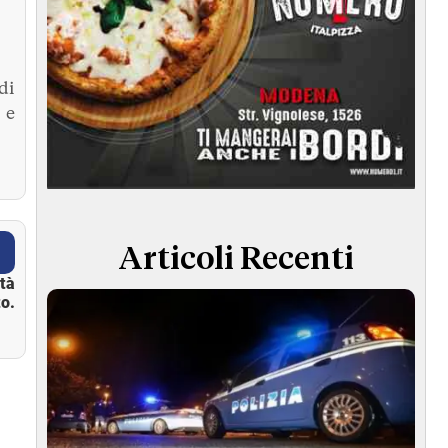
di
 e
Articoli Recenti
ità
o.