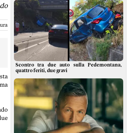
ndo
tura
Scontro tra due auto sulla Pedemontana,
quattro feriti, due gravi
sta
ima
ndo
due