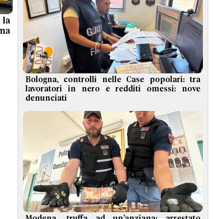
 la
 ma
Bologna, controlli nelle Case popolari: tra
lavoratori in nero e redditi omessi: nove
denunciati
Modena, truffa ad un’anziana: arrestato