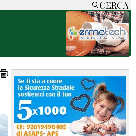
CERCA
HOME
CERCA
ACCEDI o REGISTRATI
CONTATTI
e
CON NOI
SOSTIENI LA PRESSA
CONOSCI LA PRESSA
he
COOKIE POLICY
e
PRIVACY POLICY
TTI
FEED RSS
MAPPA DEL SITO
NORMATIVE
DEONTOLOGICHE