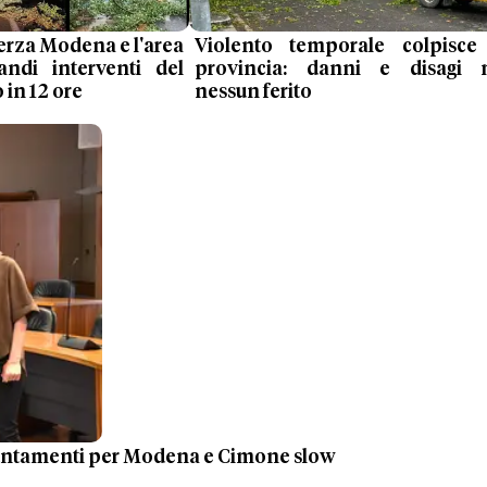
ferza Modena e l'area
Violento temporale colpisce
andi interventi del
provincia: danni e disagi
o in 12 ore
nessun ferito
untamenti per Modena e Cimone slow