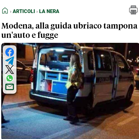
FEED RSS
Articoli
La Nera
HOME
ARTICOLI
LA NERA
MAPPA DEL SITO
Modena, alla guida ubriaco tampona
NORMATIVE DEONTOLOGICHE
un'auto e fugge
TERMINI e CONDIZIONI