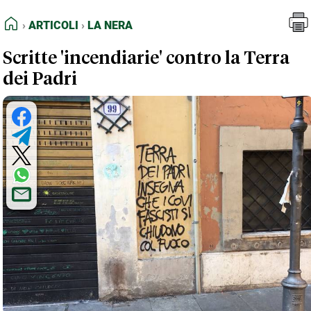
FEED RSS
Articoli
La Nera
HOME
ARTICOLI
LA NERA
MAPPA DEL SITO
Scritte 'incendiarie' contro la Terra
NORMATIVE DEONTOLOGICHE
dei Padri
TERMINI e CONDIZIONI