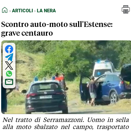
FEED RSS
Articoli
La Nera
HOME
ARTICOLI
LA NERA
MAPPA DEL SITO
Scontro auto-moto sull'Estense:
NORMATIVE DEONTOLOGICHE
grave centauro
TERMINI e CONDIZIONI
Nel tratto di Serramazzoni. Uomo in sella
alla moto sbalzato nel campo, trasportato