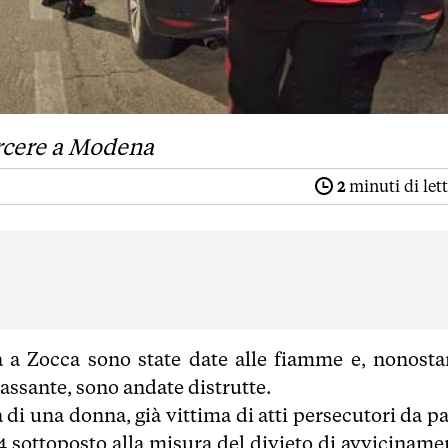
arcere a Modena
2
minuti di let
ta a Zocca sono state date alle fiamme e, nonosta
passante, sono andate distrutte.
 di una donna, già vittima di atti persecutori da p
4 sottoposto alla misura del divieto di avviciname