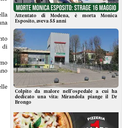
lla
Attentato di Modena, è morta Monica
Esposito, aveva 55 anni
una
nto
 di
omo
ano
lle
Colpito da malore nell'ospedale a cui ha
dedicato una vita: Mirandola piange il Dr
Brongo