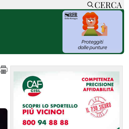
CERCA
HOME
CERCA
ACCEDI o REGISTRATI
CONTATTI
e
CON NOI
SOSTIENI LA PRESSA
CONOSCI LA PRESSA
he
COOKIE POLICY
i
PRIVACY POLICY
TTI
FEED RSS
MAPPA DEL SITO
NORMATIVE
DEONTOLOGICHE