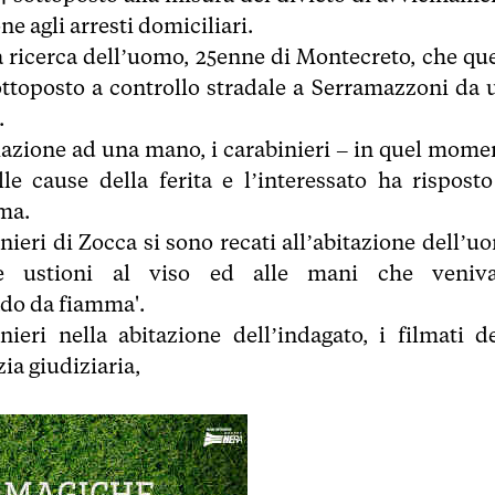
e agli arresti domiciliari.
a ricerca dell’uomo, 25enne di Montecreto, che que
sottoposto a controllo stradale a Serramazzoni da 
.
iazione ad una mano, i carabinieri – in quel mome
le cause della ferita e l’interessato ha risposto
ima.
nieri di Zocca si sono recati all’abitazione dell’u
tose ustioni al viso ed alle mani che veniv
rado da fiamma'.
nieri nella abitazione dell’indagato, i filmati de
ia giudiziaria,