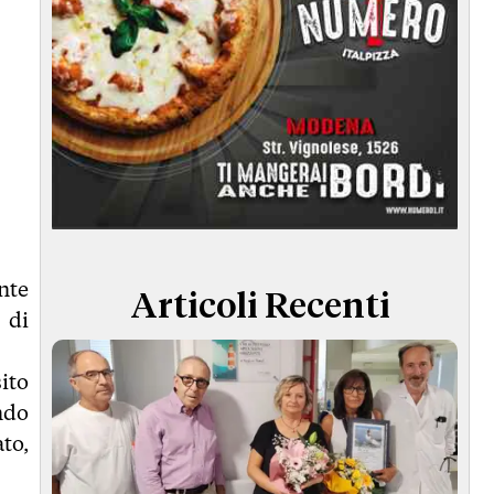
nte
Articoli Recenti
 di
ito
ndo
ato,