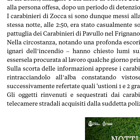
alla persona offesa, dopo un periodo di detenzion
I carabinieri di Zocca si sono dunque messi all
stessa notte, alle 2:50, era stato casualmente 
pattuglia dei Carabinieri di Pavullo nel Frignano
Nella circostanza, notando una profonda escor
ignari dell’incendio – hanno chiesto lumi sul
essersela procurata al lavoro qualche giorno pr
Sulla scorta delle informazioni apprese i carabi
rintracciandolo all’alba constatando vis
successivamente refertate quali 'ustioni 1 e 2 g
Gli oggetti rinvenuti e sequestrati dai carabi
telecamere stradali acquisiti dalla suddetta poliz