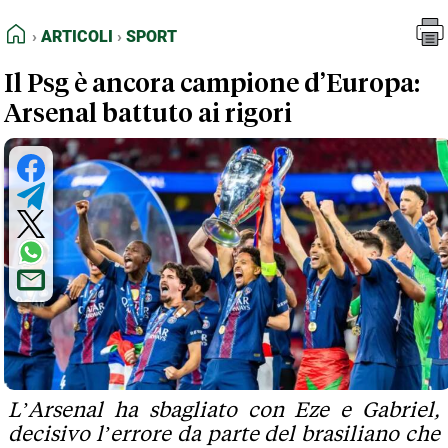
FEED RSS
Articoli
Sport
HOME
ARTICOLI
SPORT
MAPPA DEL SITO
Il Psg è ancora campione d’Europa:
NORMATIVE DEONTOLOGICHE
Arsenal battuto ai rigori
TERMINI e CONDIZIONI
L’Arsenal ha sbagliato con Eze e Gabriel,
decisivo l’errore da parte del brasiliano che