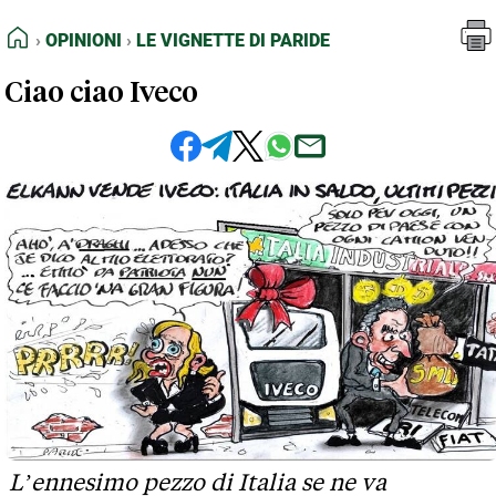
FEED RSS
Opinioni
Le Vignette di Paride
HOME
OPINIONI
LE VIGNETTE DI PARIDE
MAPPA DEL SITO
Ciao ciao Iveco
NORMATIVE DEONTOLOGICHE
TERMINI e CONDIZIONI
L’ennesimo pezzo di Italia se ne va