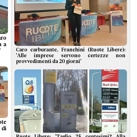
aro
a a
Caro carburante, Franchini (Ruote Libere):
'
'Alle imprese servono certezze non
provvedimenti da 20 giorni'
ote
 di
Ruote Libere: 'Taglio 25 centesimi? Alla