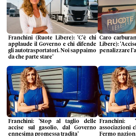
Franchini (Ruote Libere): 'C'è chi
Caro carburan
applaude il Governo e chi difende
Libere): 'Accis
gli autotrasportatori. Noi sappaimo
penalizzare l'
da che parte stare'
Franchini: 'Stop al taglio delle
Franchini: '
accise sul gasolio, dal Governo
associazioni 
ennesima promessa tradita'
Fermo naziona