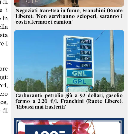
 di
e i
Negoziati Iran-Usa in fumo, Franchini (Ruote
Libere): 'Non serviranno scioperi, saranno i
 in
costi a fermare i camion'
lla
sta
e i
ore
gi:
ri,
ero
Carburanti: petrolio giù a 92 dollari, gasolio
ce,
fermo a 2,20 €/l. Franchini (Ruote Libere):
'Ribassi mai trasferiti'
 di