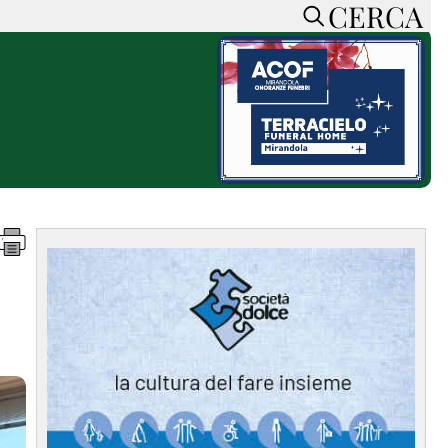
CERCA
HOME
CERCA
ACCEDI o REGISTRATI
CONTATTI
e
CON NOI
SOSTIENI LA PRESSA
CONOSCI LA PRESSA
he
COOKIE POLICY
PRIVACY POLICY
TTI
FEED RSS
MAPPA DEL SITO
NORMATIVE
DEONTOLOGICHE