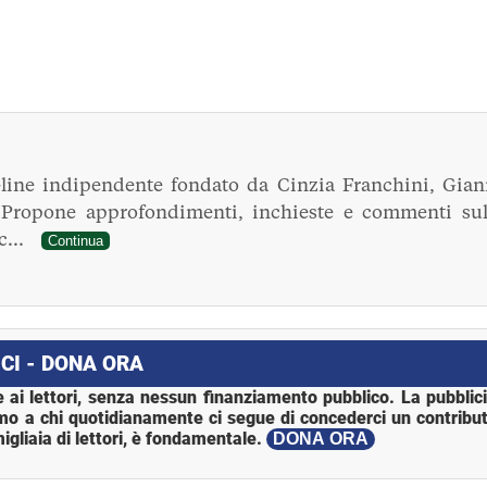
line indipendente fondato da Cinzia Franchini, Gian
. Propone approfondimenti, inchieste e commenti sul
ec...
Continua
CI - DONA ORA
 ai lettori, senza nessun finanziamento pubblico. La pubblic
mo a chi quotidianamente ci segue di concederci un contribut
igliaia di lettori, è fondamentale.
DONA ORA