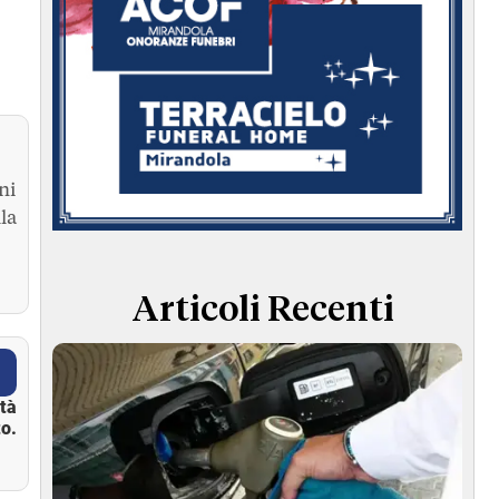
ni
la
Articoli Recenti
ità
o.