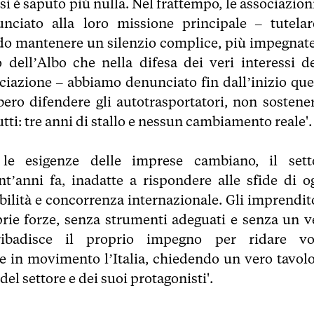
i è saputo più nulla. Nel frattempo, le associazioni
ciato alla loro missione principale – tutelar
endo mantenere un silenzio complice, più impegnate
 dell’Albo che nella difesa dei veri interessi de
ociazione – abbiamo denunciato fin dall’inizio que
bero difendere gli autotrasportatori, non sostener
 tutti: tre anni di stallo e nessun cambiamento reale'.
le esigenze delle imprese cambiano, il sett
nt’anni fa, inadatte a rispondere alle sfide di og
ibilità e concorrenza internazionale. Gli imprendito
oprie forze, senza strumenti adeguati e senza un v
 ribadisce il proprio impegno per ridare vo
ne in movimento l’Italia, chiedendo un vero tavolo
del settore e dei suoi protagonisti'.