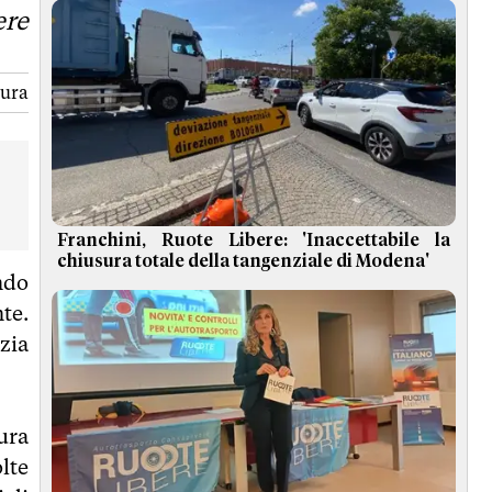
ere
tura
Franchini, Ruote Libere: 'Inaccettabile la
chiusura totale della tangenziale di Modena'
ando
nte.
zia
ura
lte