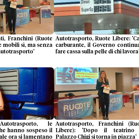
ti, Franchini (Ruote
Autotrasporto, Ruote Libere: 'C
e mobili sì, ma senza
carburante, il Governo continu
autotrasporto'
fare cassa sulla pelle di chi lavora
Autotrasporto, le
Autotrasporto, Franchini (Ru
che hanno sospeso il
Libere): 'Dopo il teatrino
le ora si lamentano
Palazzo Chigi si torna in piazza'