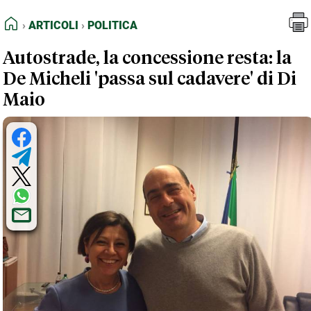
FEED RSS
Articoli
Politica
HOME
ARTICOLI
POLITICA
MAPPA DEL SITO
Autostrade, la concessione resta: la
NORMATIVE DEONTOLOGICHE
De Micheli 'passa sul cadavere' di Di
TERMINI e CONDIZIONI
Maio