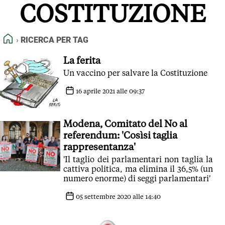
COSTITUZIONE
FEED RSS
MAPPA DEL SITO
HOME
RICERCA PER TAG
NORMATIVE DEONTOLOGICHE
TERMINI e CONDIZIONI
La ferita
Un vaccino per salvare la Costituzione
16 aprile 2021 alle 09:37
Modena, Comitato del No al
referendum: 'Cosìsi taglia
rappresentanza'
'Il taglio dei parlamentari non taglia la
cattiva politica, ma elimina il 36,5% (un
numero enorme) di seggi parlamentari'
05 settembre 2020 alle 14:40