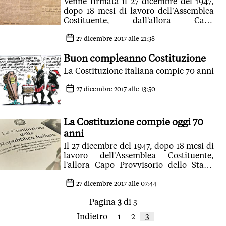
Venne firmata il 27 dicembre del 1947,
dopo 18 mesi di lavoro dell'Assemblea
Costituente, dall'allora Capo
provvisorio dello Stato, Enrico De
Nicola
27 dicembre 2017 alle 21:38
Buon compleanno Costituzione
La Costituzione italiana compie 70 anni
27 dicembre 2017 alle 13:50
La Costituzione compie oggi 70
anni
Il 27 dicembre del 1947, dopo 18 mesi di
lavoro dell'Assemblea Costituente,
l'allora Capo Provvisorio dello Stato,
Enrico De Nicola, firm? nella sala di
Palazzo Giustiniani la Costituzione
27 dicembre 2017 alle 07:44
Italiana. La Carta Costituzionale entr?
Pagina
3
di 3
in vigore il primo gennaio 1948, consta
di 139 articoli e di 18 disposizioni
Indietro
1
2
3
transitorie e finali.