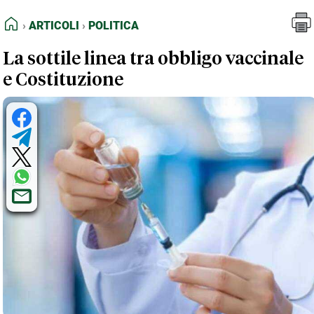
FEED RSS
Articoli
Politica
HOME
ARTICOLI
POLITICA
MAPPA DEL SITO
La sottile linea tra obbligo vaccinale
NORMATIVE DEONTOLOGICHE
e Costituzione
TERMINI e CONDIZIONI