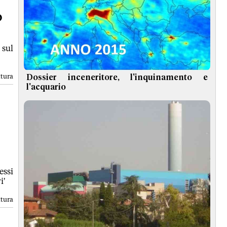
o
 sul
ttura
Dossier inceneritore, l'inquinamento e
l'acquario
essi
i'
ttura