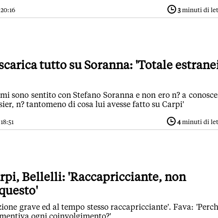
 20:16
3
minuti di le
scarica tutto su Soranna: 'Totale estrane
n mi sono sentito con Stefano Soranna e non ero n? a conosc
sier, n? tantomeno di cosa lui avesse fatto su Carpi'
18:51
4
minuti di le
rpi, Bellelli: 'Raccapricciante, non
questo'
azione grave ed al tempo stesso raccapricciante'. Fava: 'Perch
mentiva ogni coinvolgimento?'