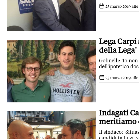
25 marzo 2019 alle
Lega Carpi 
della Lega'
Golinelli: 'Io no
dell'ipotetico dos
25 marzo 2019 alle 
Indagati Ca
meritiamo 
Il sindaco: 'Situ
candidata Lega s