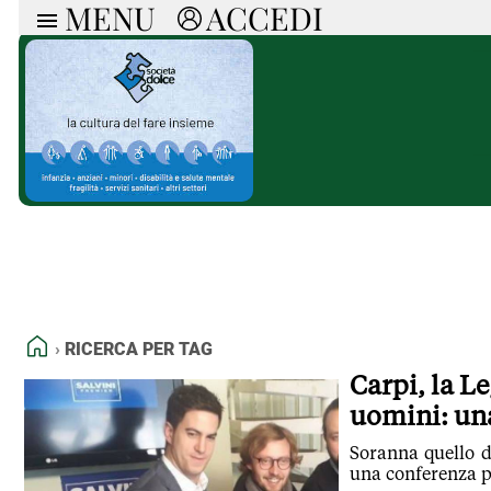
MENU
ACCEDI
ARTICOLI
RUB
Ricerca
Politica
Ruot
Economia
Doss
Società
Spaz
La Nera
Doss
Che Cultura
A cu
Pressa Tube
Il S
Sport
Necr
La Provincia
Cons
Mondo
Tutt
Italia
HOME
RICERCA PER TAG
Tutti gli Articoli
Carpi, la L
uomini: un
Soranna quello de
una conferenza p