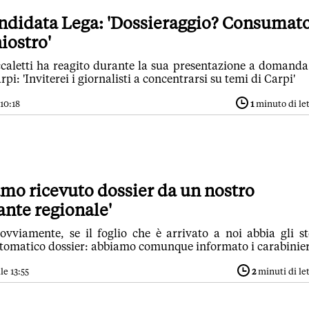
andidata Lega: 'Dossieraggio? Consumat
iostro'
caletti ha reagito durante la sua presentazione a domanda
pi: 'Inviterei i giornalisti a concentrarsi su temi di Carpi'
10:18
1
minuto di le
mo ricevuto dossier da un nostro
nte regionale'
vviamente, se il foglio che è arrivato a noi abbia gli st
ntomatico dossier: abbiamo comunque informato i carabinier
le 13:55
2
minuti di le