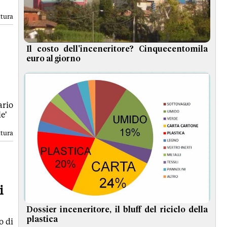
ttura
Il costo dell'inceneritore? Cinquecentomila
euro al giorno
ario
e'
ttura
i
Dossier inceneritore, il bluff del riciclo della
plastica
o di