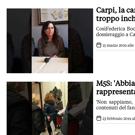
Carpi, la c
troppo inch
CosìFederica Boc
dossieraggio a Car
15 marzo 2019 alle 
M5S: 'Abbia
rappresenta
'Non sappiamo, o
contenuti del fa
23 febbraio 2019 al