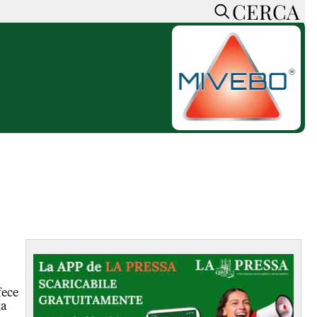
CERCA
HOME
CERCA
ACCEDI o REGISTRATI
CONTATTI
e
CON NOI
SOSTIENI LA PRESSA
CONOSCI LA PRESSA
he
COOKIE POLICY
PRIVACY POLICY
TTI
FEED RSS
MAPPA DEL SITO
NORMATIVE
fece
DEONTOLOGICHE
ga