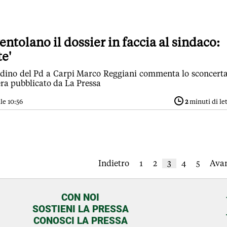
sventolano il dossier in faccia al sindaco:
e'
ttadino del Pd a Carpi Marco Reggiani commenta lo sconcert
sera pubblicato da La Pressa
le 10:56
2
minuti di le
Indietro
1
2
3
4
5
Avan
CON NOI
SOSTIENI LA PRESSA
CONOSCI LA PRESSA