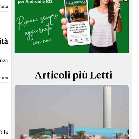
TERMINI e CONDIZIONI
ttura
ità
enza
Articoli più Letti
ttura
? la