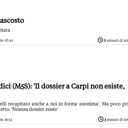
nascosto
biata
le 07:10
0
minuti di le
ci (M5S): 'Il dossier a Carpi non esiste,
ellelli recapitato anche a noi in forma anonima'. Ma poco p
etto: 'Nessun dossier esiste'
le 16:51
3
minuti di le