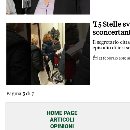
'I 5 Stelle 
sconcertant
Il segretario ci
episodio di ieri 
22 febbraio 2019 al
Pagina
3
di 7
HOME PAGE
ARTICOLI
OPINIONI