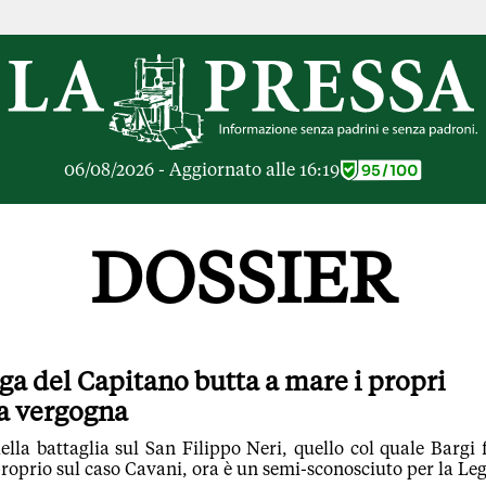
RICHE
OPINIONI
e Libere
Lettere al Direttore
ier Inceneritore
Parola d'Autore
io alle Imprese
Le Vignette di Parid
06/08/2026 - Aggiornato alle 16:19
ier Cave
Il Galeotto
ra di
Senza Memoria
anto del giorno
Il Punto
DOSSIER
ologie
Cronache Pandemic
igli di investimento
Tutte le Opinioni
e le Rubriche
ARTICOLI PIU LE
Articoli
ega del Capitano butta a mare i propri
Opinioni
a vergogna
Rubriche
Tutti gli Articoli
lla battaglia sul San Filippo Neri, quello col quale Bargi 
roprio sul caso Cavani, ora è un semi-sconosciuto per la Le